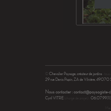
©
Chevalier Paysage, créateur de jardins
- tous 
29 rue Denis Papin, ZA de Vilnière, 49070 S
Nous contacter :
contact@paysagiste-ch
Cyril VITRE
(chargé de projet) :
06.07.99.11
Ment