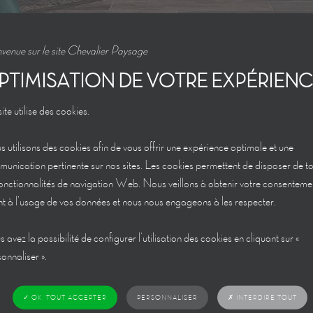
venue sur le site Chevalier Paysage
PTIMISATION DE VOTRE EXPÉRIEN
ardin motoculture
ite utilise des cookies.
 utilisons des cookies afin de vous offrir une expérience optimale et une
unication pertinente sur nos sites. Les cookies permettent de disposer de t
fonctionnalités de navigation Web. Nous veillons à obtenir votre consenteme
t à l’usage de vos données et nous nous engageons à les respecter.
 avez la possibilité de configurer l’utilisation des cookies en cliquant sur «
onnaliser ».
✗ INTERDIRE TOUT
✓ OK, TOUT ACCEPTER
PERSONNALISER