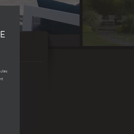
CE
outes
nt