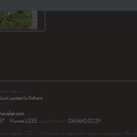
droits réservés
aint Lambert la Potherie
evalier.com
.57
-
Maxime LIZEE
(Administration) :
06.14.60.02.29
ions légales
-
CGU
-
Politique de confidentialité
-
Gestion des cookies
-
Plan du