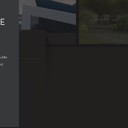
CE
outes
nt