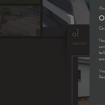
Bien
O
Ce s
a1
Nous
14.06.2013
comm
les 
quan
Vous
Pers