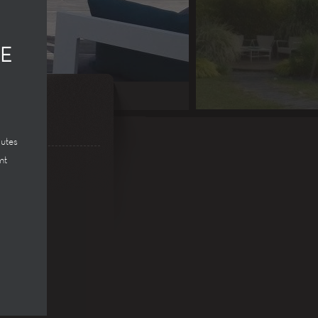
CE
outes
nt