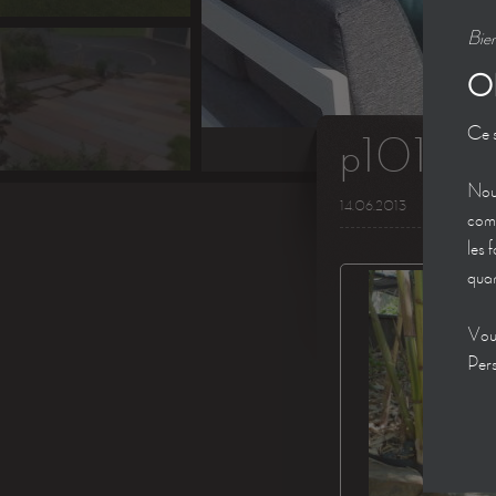
Bien
O
Ce s
p1010
Nous
14.06.2013
comm
les 
quan
Vous
Pers