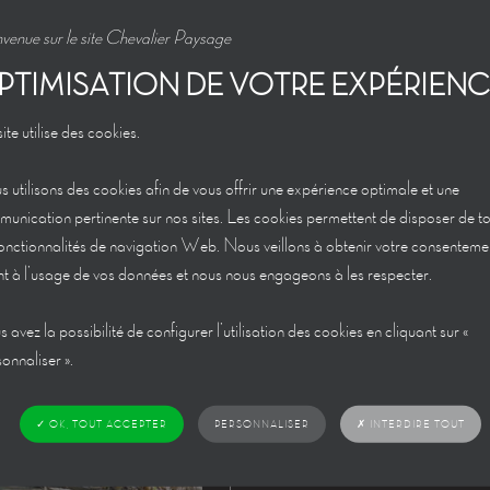
venue sur le site Chevalier Paysage
PTIMISATION DE VOTRE EXPÉRIEN
ite utilise des cookies.
760
 utilisons des cookies afin de vous offrir une expérience optimale et une
unication pertinente sur nos sites. Les cookies permettent de disposer de t
fonctionnalités de navigation Web. Nous veillons à obtenir votre consenteme
t à l’usage de vos données et nous nous engageons à les respecter.
 avez la possibilité de configurer l’utilisation des cookies en cliquant sur «
onnaliser ».
✗ INTERDIRE TOUT
✓ OK, TOUT ACCEPTER
PERSONNALISER