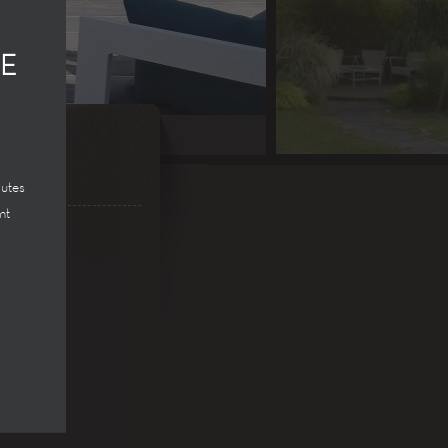
CE
outes
nt