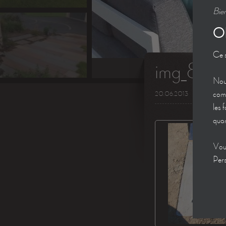
Bien
O
Ce s
img_824
Nous
comm
20.06.2013
les 
quan
Vous
Pers