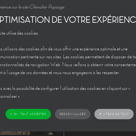
venue sur le site Chevalier Paysage
PTIMISATION DE VOTRE EXPÉRIEN
ite utilise des cookies.
7
 utilisons des cookies afin de vous offrir une expérience optimale et une
unication pertinente sur nos sites. Les cookies permettent de disposer de t
fonctionnalités de navigation Web. Nous veillons à obtenir votre consenteme
t à l’usage de vos données et nous nous engageons à les respecter.
 avez la possibilité de configurer l’utilisation des cookies en cliquant sur «
onnaliser ».
✗ INTERDIRE TOUT
✓ OK, TOUT ACCEPTER
PERSONNALISER